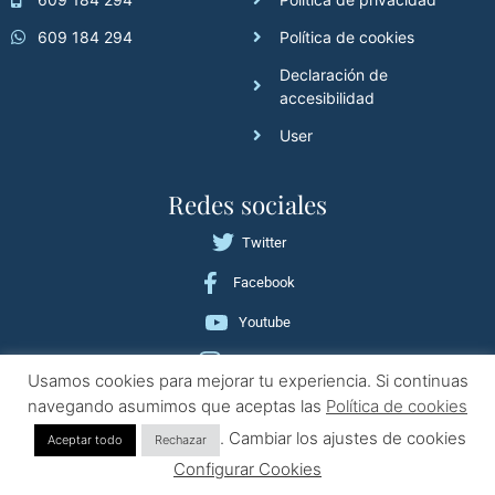
609 184 294
Política de cookies
Declaración de
accesibilidad
User
Redes sociales
Twitter
Facebook
Youtube
Instagram
Usamos cookies para mejorar tu experiencia. Si continuas
navegando asumimos que aceptas las
Política de cookies
Copyright © Academia Rafa Vilchez | All Rights Reserved
. Cambiar los ajustes de cookies
Aceptar todo
Rechazar
Configurar Cookies