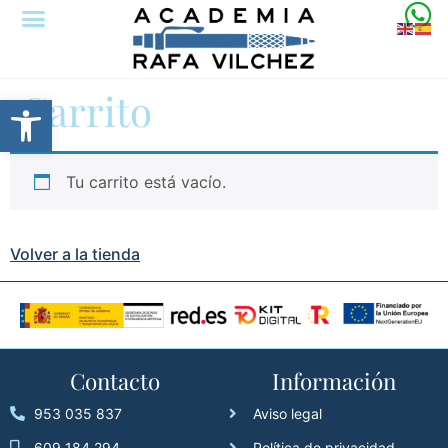
Carrito
Abrir barra de herramientas
Tu carrito está vacío.
Volver a la tienda
Contacto
Información
953 035 837
Aviso legal
609 184 294
Política de privacidad