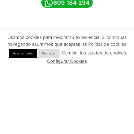
609 184 294
Usamos cookies para mejorar tu experiencia. Si continuas
navegando asumimos que aceptas las
Política de cookies
. Cambiar los ajustes de cookies
Aceptar todo
Rechazar
Contacto
Información
Configurar Cookies
953 035 837
Aviso legal
609 184 294
Política de privacidad
609 184 294
Política de cookies
Declaración de
accesibilidad
User